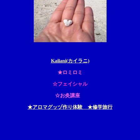
Kailani(カイラニ)
★ロミロミ
☆フェイシャル
☆お灸講座
★アロマグッヅ作り体験 ★修学旅行